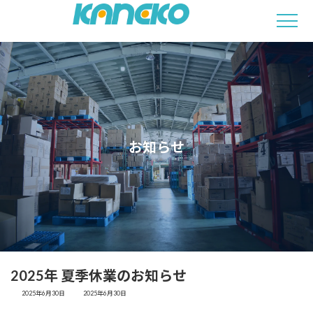
コ
ナ
ン
ビ
テ
ゲ
ン
ー
ツ
シ
へ
ョ
ス
ン
キ
に
ッ
移
お知らせ
プ
動
2025年 夏季休業のお知らせ
最
2025年6月30日
2025年6月30日
終
更