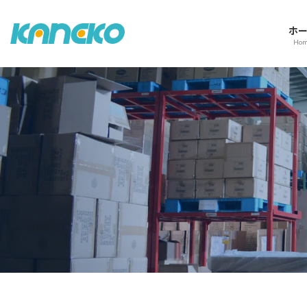
コ
ナ
ン
ビ
ホ
テ
ゲ
Ho
ン
ー
ツ
シ
へ
ョ
ス
ン
キ
に
ッ
移
プ
動