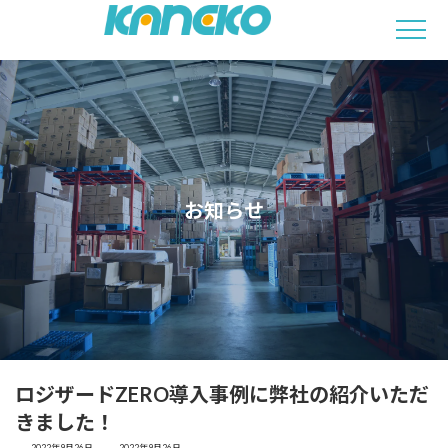
コ
ナ
ン
ビ
テ
ゲ
ン
ー
ツ
シ
へ
ョ
ス
ン
キ
に
ッ
移
お知らせ
プ
動
ロジザードZERO導入事例に弊社の紹介いただ
きました！
最
2022年9月26日
2022年9月26日