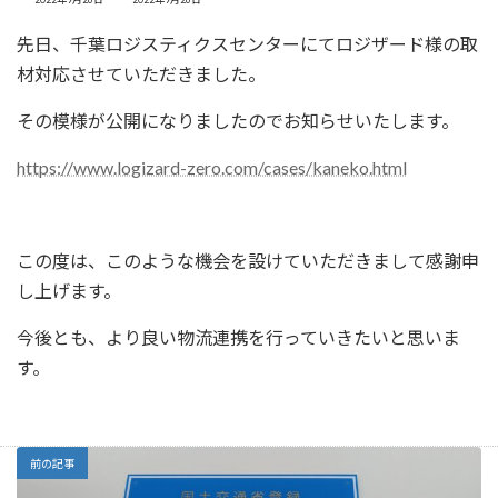
終
更
先日、千葉ロジスティクスセンターにてロジザード様の取
新
日
材対応させていただきました。
時
:
その模様が公開になりましたのでお知らせいたします。
https://www.logizard-zero.com/cases/kaneko.html
この度は、このような機会を設けていただきまして感謝申
し上げます。
今後とも、より良い物流連携を行っていきたいと思いま
す。
前の記事