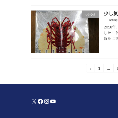
少し気
つぶやき
2018
2018
した！ 
新たに物
投
«
1
…
固
稿
定
の
ペ
ペ
ー
ー
ジ
ジ
X
Facebook
Instagram
YouTube
送
り