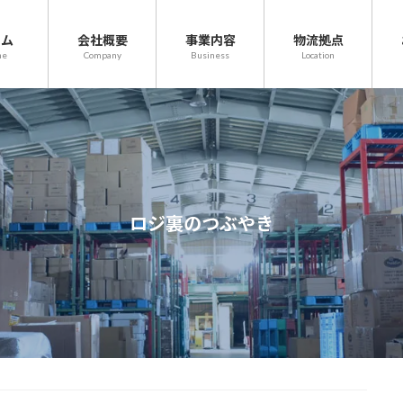
ーム
会社概要
事業内容
物流拠点
me
Company
Business
Location
ロジ裏のつぶやき