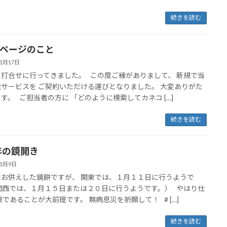
続きを読む
ページのこと
年1月17日
打合せに行ってきました。 この度ご縁がありまして、 新規で当
サービスを ご契約いただける運びとなりました。 大変ありがた
す。 ご担当者の方に 「どのように検索してカネコ […]
続きを読む
9年の鏡開き
年1月9日
にお供えした鏡餅ですが、 関東では、１月１１日に行うようで
関西では、１月１５日または２０日に行うようです。） やはり仕
康であることが大前提です。 無病息災を祈願して！ # […]
続きを読む