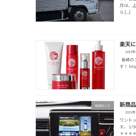
月は、上
ら […]
楽天に
2019
長崎の
す！ https
新商品
物流のこと
2019
ワントッ
す。 1
＊＊＊＊