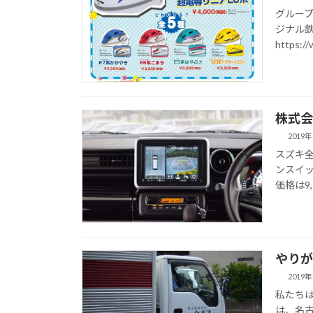
グループ
ジナル
https:
株式会
2019
スズキ
ンスイッ
価格は9
やりが
2019
私たちは
は、名古