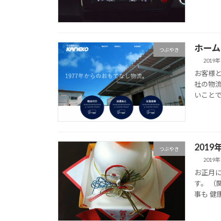
ホーム
つぶやき
2019
お客様と
社の物流
いことで
201
つぶやき
2019
お正月
す。 （
事も 健