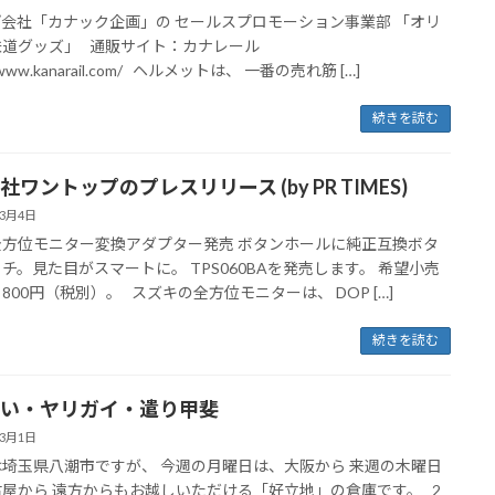
会社「カナック企画」の セールスプロモーション事業部 「オリ
鉄道グッズ」 通販サイト：カナレール
//www.kanarail.com/ ヘルメットは、 一番の売れ筋 […]
続きを読む
社ワントップのプレスリリース (by PR TIMES)
年3月4日
全方位モニター変換アダプター発売 ボタンホールに純正互換ボタ
チ。見た目がスマートに。 TPS060BAを発売します。 希望小売
, 800円（税別）。 スズキの全方位モニターは、 DOP […]
続きを読む
い・ヤリガイ・遣り甲斐
年3月1日
埼玉県八潮市ですが、 今週の月曜日は、大阪から 来週の木曜日
屋から 遠方からもお越しいただける「好立地」の倉庫です。 2