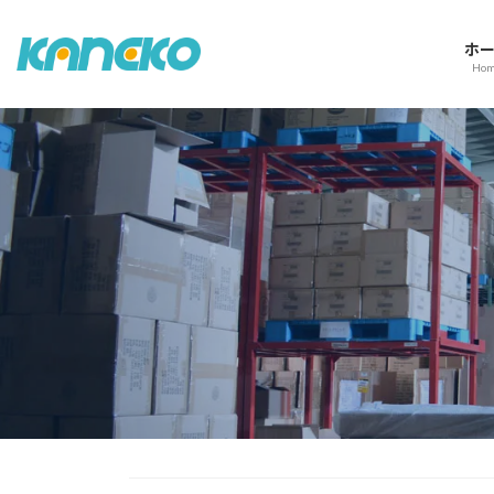
コ
ナ
ン
ビ
ホ
テ
ゲ
Ho
ン
ー
ツ
シ
へ
ョ
ス
ン
キ
に
ッ
移
プ
動