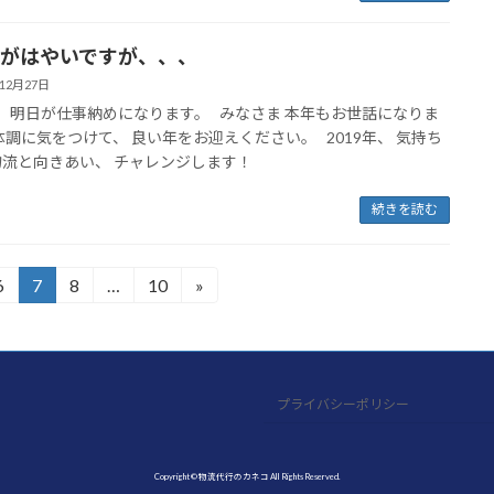
がはやいですが、、、
年12月27日
年、 明日が仕事納めになります。 みなさま 本年もお世話になりま
体調に気をつけて、 良い年をお迎えください。 2019年、 気持ち
流と向きあい、 チャレンジします！
続きを読む
6
7
8
…
10
»
固
固
固
固
定
定
定
定
ペ
ペ
ペ
ペ
ー
ー
ー
ー
ジ
ジ
ジ
ジ
プライバシーポリシー
Copyright © 物流代行のカネコ All Rights Reserved.