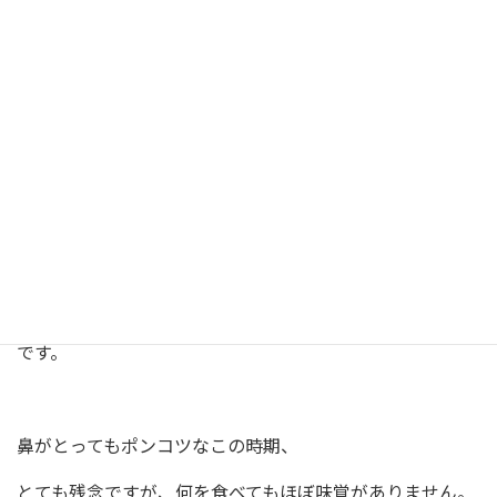
20年来の花粉症が、年々症状が悪化しダメージがひど
新
日
い、、、
時
:
このMy コレクションたちが仕事のモチベーションになり
ます。
あと、実体験からの対応策は
①湯気を鼻腔に嗅ぎ入れる
②蒙古タンメン食べる
です。
鼻がとってもポンコツなこの時期、
とても残念ですが、何を食べてもほぼ味覚がありません。