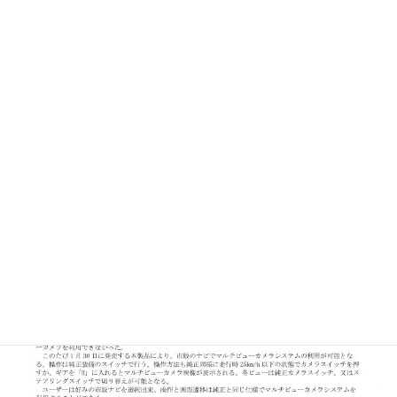
***************************************
株式会社ワントップ
TEL:03-3826-8461
FAX:03-3826-8462
e-mail:
onetop_info@onetop.tokyo.jp
http://onetop.tokyo.jp/
HP:
***************************************