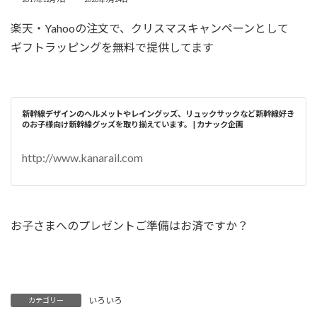
終
更
楽天・Yahooの注文で、クリスマスキャンペーンとして
新
日
ギフトラッピングを無料で提供してます
時
:
新幹線デザインのヘルメットやレイングッズ、リュックサックなど新幹線好き
のお子様向け新幹線グッズを取り揃えています。 | カナック企画
http://www.kanarail.com
お子さまへのプレゼントご準備はお済ですか？
いろいろ
カテゴリー