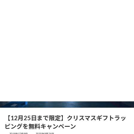
コ
ナ
ン
ビ
テ
ゲ
ン
ー
ツ
シ
へ
ョ
ス
ン
キ
に
ッ
移
ロジ裏のつぶやき
プ
動
【12月25日まで限定】クリスマスギフトラッ
ピングを無料キャンペーン
最
2019年12月9日
2020年9月24日